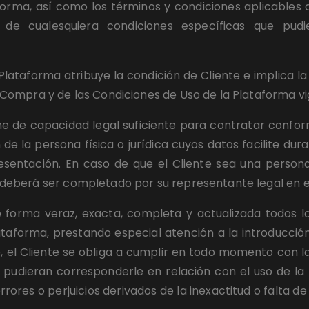
orma, así como los términos y condiciones aplicables a d
o de cualesquiera condiciones específicas que pud
 Plataforma atribuye la condición de Cliente e implica la
Compra y de las Condiciones de Uso de la Plataforma v
ne de capacidad legal suficiente para contratar conforme
e la persona física o jurídica cuyos datos facilite du
esentación. En caso de que el Cliente sea una persona
eberá ser completado por su representante legal en el
de forma veraz, exacta, completa y actualizada todos lo
taforma, prestando especial atención a la introducción
 el Cliente se obliga a cumplir en todo momento con la 
 pudieran corresponderle en relación con el uso de la P
ores o perjuicios derivados de la inexactitud o falta de a