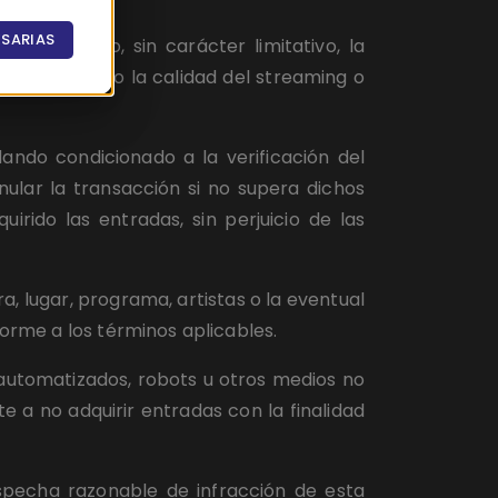
SARIAS
ncluyendo, sin carácter limitativo, la 
cinto, así como la calidad del streaming o 
do condicionado a la verificación del 
lar la transacción si no supera dichos 
rido las entradas, sin perjuicio de las 
, lugar, programa, artistas o la eventual 
forme a los términos aplicables.
 automatizados, robots u otros medios no 
 a no adquirir entradas con la finalidad 
specha razonable de infracción de esta 