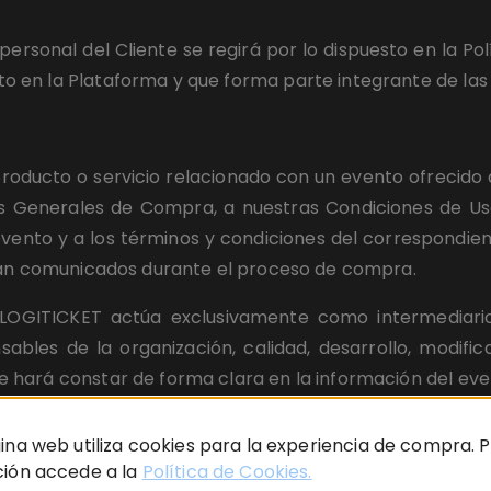
ersonal del Cliente se regirá por lo dispuesto en la Pol
 en la Plataforma y que forma parte integrante de las
roducto o servicio relacionado con un evento ofrecido 
 Generales de Compra, a nuestras Condiciones de Uso, 
evento y a los términos y condiciones del correspondie
erán comunicados durante el proceso de compra.
, LOGITICKET actúa exclusivamente como intermediar
sables de la organización, calidad, desarrollo, modifi
 hará constar de forma clara en la información del eve
liente adquiere el derecho, conferido por el Promotor c
ina web utiliza cookies para la experiencia de compra.
smisiones en línea, identificándose al Promotor en el 
ión accede a la
Política de Cookies.