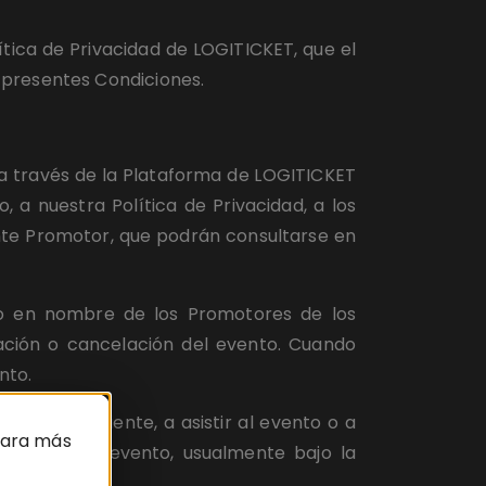
ítica de Privacidad de LOGITICKET, que el 
 presentes Condiciones.
a través de la Plataforma de LOGITICKET 
a nuestra Política de Privacidad, a los 
nte Promotor, que podrán consultarse en 
io en nombre de los Promotores de los 
cación o cancelación del evento. Cuando 
nto.
orrespondiente, a asistir al evento o a 
 Para más
anuncio del evento, usualmente bajo la 