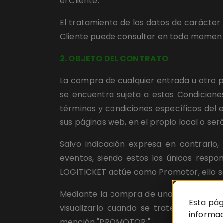
el Cliente.
El tratamiento de los datos de carácter p
Cliente puede consultar en todo momento
2. OBJETO DEL CONTRATO
La compra de cualquier entrada u otro p
se encuentra sujeta a estas Condiciones
términos y condiciones específicos del 
sus páginas web, en el propio local o s
Salvo indicación expresa en contrario
eventos, siendo estos los únicos respon
LOGITICKET actúe como Promotor, ello se
Mediante la compra de una entrada, el C
Esta pág
visualizarlo cuando se trate de retran
informac
mención "PROMOTOR:".