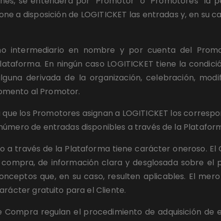
nes, se entenderá por "Promotor" o "Promotores" la per
ne a disposición de LOGITICKET las entradas y, en su cas
 intermediario en nombre y por cuenta del Promotor
Plataforma. En ningún caso LOGITICKET tiene la condic
lguna derivada de la organización, celebración, modi
omento al Promotor.
a que los Promotores asignan a LOGITICKET los corresp
número de entradas disponibles a través de la Platafor
do a través de la Plataforma tiene carácter oneroso. El
a compra, de información clara y desglosada sobre el p
onceptos que, en su caso, resulten aplicables. El mero 
arácter gratuito para el Cliente.
 Compra regulan el procedimiento de adquisición de en